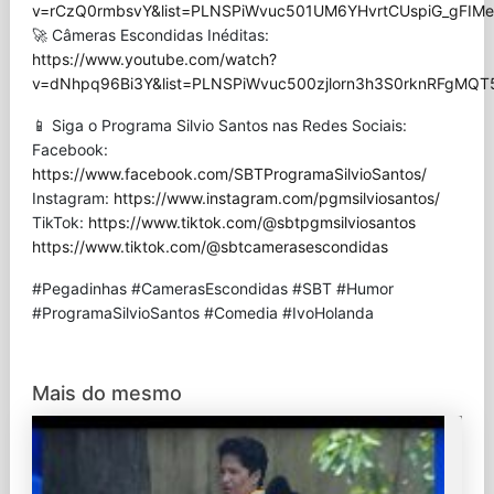
v=rCzQ0rmbsvY&list=PLNSPiWvuc501UM6YHvrtCUspiG_gFIMe
🚀 Câmeras Escondidas Inéditas:
https://www.youtube.com/watch?
v=dNhpq96Bi3Y&list=PLNSPiWvuc500zjlorn3h3S0rknRFgMQT
📱 Siga o Programa Silvio Santos nas Redes Sociais:
Facebook:
https://www.facebook.com/SBTProgramaSilvioSantos/
Instagram:
https://www.instagram.com/pgmsilviosantos/
TikTok:
https://www.tiktok.com/@sbtpgmsilviosantos
https://www.tiktok.com/@sbtcamerasescondidas
#Pegadinhas #CamerasEscondidas #SBT #Humor
#ProgramaSilvioSantos #Comedia #IvoHolanda
Mais do mesmo