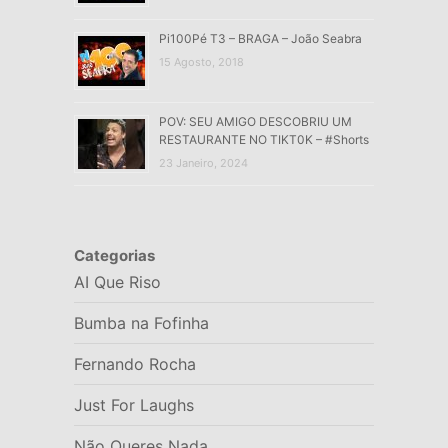
Pi100Pé T3 – BRAGA – João Seabra
15 Agosto, 2018
POV: SEU AMIGO DESCOBRIU UM
RESTAURANTE NO TIKT0K – #Shorts
23 Janeiro, 2024
Categorias
AI Que Riso
Bumba na Fofinha
Fernando Rocha
Just For Laughs
Não Queres Nada