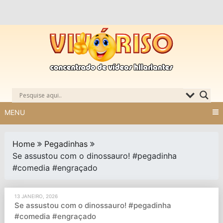
Skip
to
content
MENU
Home
Pegadinhas
Se assustou com o dinossauro! #pegadinha
#comedia #engraçado
13 JANEIRO, 2026
Se assustou com o dinossauro! #pegadinha
#comedia #engraçado