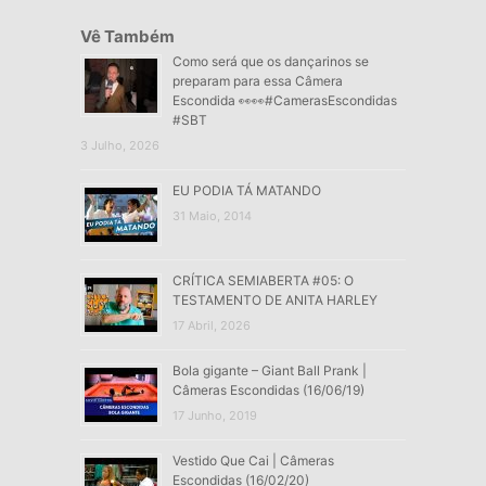
Vê Também
Como será que os dançarinos se
preparam para essa Câmera
Escondida 👀👀#CamerasEscondidas
#SBT
3 Julho, 2026
EU PODIA TÁ MATANDO
31 Maio, 2014
CRÍTICA SEMIABERTA #05: O
TESTAMENTO DE ANITA HARLEY
17 Abril, 2026
Bola gigante – Giant Ball Prank |
Câmeras Escondidas (16/06/19)
17 Junho, 2019
Vestido Que Cai | Câmeras
Escondidas (16/02/20)