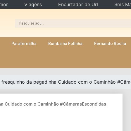
mor
Viagens
Encurtador de Url
Sms Ma
Parafernalha
Bumba na Fofinha
Fernando Rocha
 fresquinho da pegadinha Cuidado com o Caminhão #Câm
nha Cuidado com o Caminhão #CâmerasEscondidas