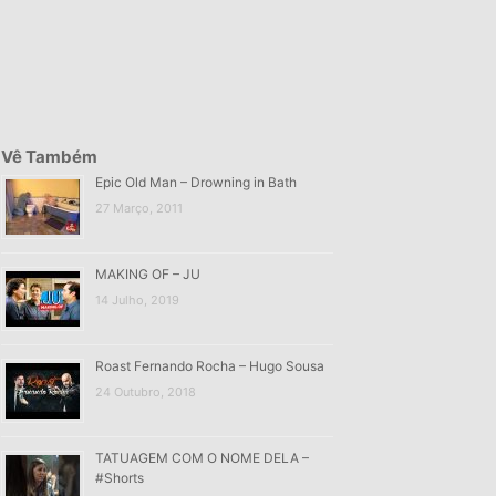
Vê Também
Epic Old Man – Drowning in Bath
27 Março, 2011
MAKING OF – JU
14 Julho, 2019
Roast Fernando Rocha – Hugo Sousa
24 Outubro, 2018
TATUAGEM COM O NOME DELA –
#Shorts