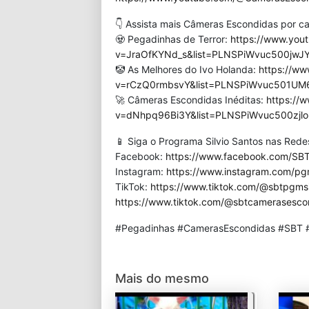
👇 Assista mais Câmeras Escondidas por ca
🧟 Pegadinhas de Terror:
https://www.you
v=JraOfKYNd_s&list=PLNSPiWvuc500jwJ
🤡 As Melhores do Ivo Holanda:
https://w
v=rCzQ0rmbsvY&list=PLNSPiWvuc501UM6
🚀 Câmeras Escondidas Inéditas:
https://
v=dNhpq96Bi3Y&list=PLNSPiWvuc500zjl
📱 Siga o Programa Silvio Santos nas Redes
Facebook:
https://www.facebook.com/SBT
Instagram:
https://www.instagram.com/pgm
TikTok:
https://www.tiktok.com/@sbtpgmsi
https://www.tiktok.com/@sbtcamerasesco
#Pegadinhas #CamerasEscondidas #SBT #
Mais do mesmo