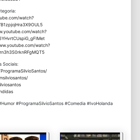
tegoria:
tube.com/watch?
YB1zpjojHra3X9OUL5
ww.youtube.com/watch?
YHvrtCUspiG_gFIMet
www.youtube.com/watch?
orn3h3S0rknRFgMQT5
 Sociais:
ProgramaSilvioSantos/
silviosantos/
lviosantos
ndidas
Humor #ProgramaSilvioSantos #Comedia #IvoHolanda