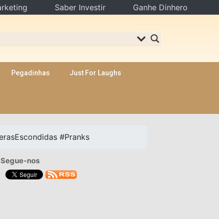
rketing
Saber Investir
Ganhe Dinhero
Pegadinhas
Just For Laughs
erasEscondidas #Pranks
Segue-nos