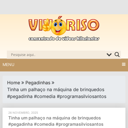
Skip
to
content
MENU
Home
Pegadinhas
Tinha um palhaço na máquina de brinquedos
#pegadinha #comedia #programasilviosantos
26 NOVEMBRO, 2025
Tinha um palhaço na máquina de brinquedos
#pegadinha #comedia #programasilviosantos