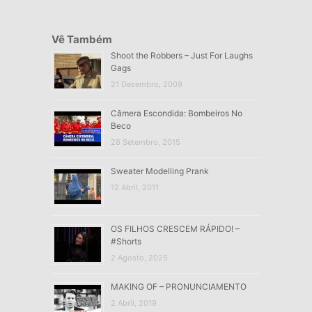
Vê Também
Shoot the Robbers – Just For Laughs
Gags
21 Dezembro, 2009
Câmera Escondida: Bombeiros No
Beco
28 Setembro, 2015
Sweater Modelling Prank
12 Abril, 2011
OS FILHOS CRESCEM RÁPIDO! –
#Shorts
2 Agosto, 2025
MAKING OF – PRONUNCIAMENTO
2 Abril, 2019