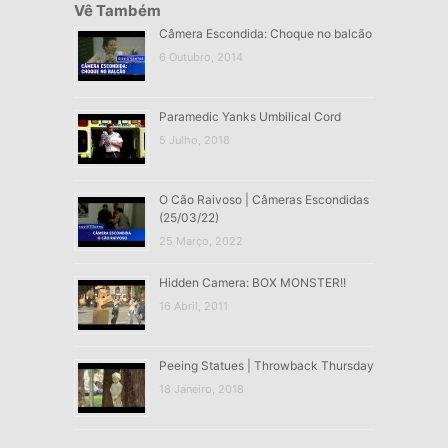
Vê Também
Câmera Escondida: Choque no balcão
6 Outubro, 2014
Paramedic Yanks Umbilical Cord
5 Julho, 2018
O Cão Raivoso | Câmeras Escondidas
(25/03/22)
25 Março, 2022
Hidden Camera: BOX MONSTER!!
16 Abril, 2011
Peeing Statues | Throwback Thursday
18 Janeiro, 2018