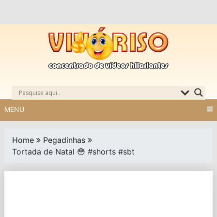
Skip
to
content
MENU
Home
Pegadinhas
Tortada de Natal 😳 #shorts #sbt