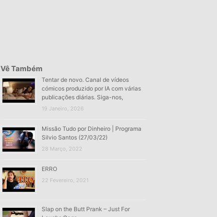
Vê Também
Tentar de novo. Canal de vídeos
cómicos produzido por IA com várias
publicações diárias. Siga-nos,
19 Janeiro, 2026
Missão Tudo por Dinheiro | Programa
Silvio Santos (27/03/22)
28 Março, 2022
ERRO
22 Fevereiro, 2021
Slap on the Butt Prank – Just For