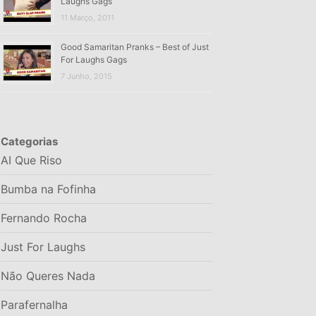
Laughs Gags
11 Março, 2011
Good Samaritan Pranks – Best of Just
For Laughs Gags
7 Junho, 2015
Categorias
AI Que Riso
Bumba na Fofinha
Fernando Rocha
Just For Laughs
Não Queres Nada
Parafernalha