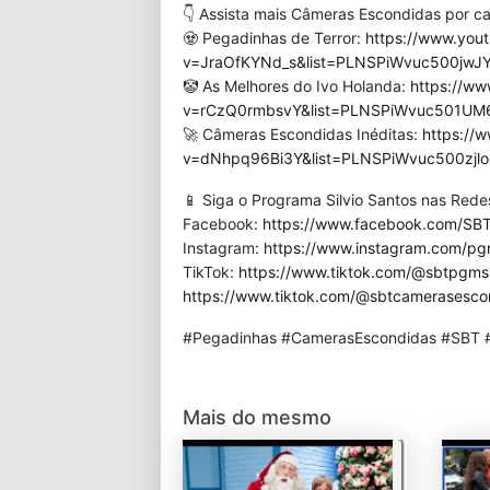
👇 Assista mais Câmeras Escondidas por ca
🧟 Pegadinhas de Terror:
https://www.you
v=JraOfKYNd_s&list=PLNSPiWvuc500jwJ
🤡 As Melhores do Ivo Holanda:
https://w
v=rCzQ0rmbsvY&list=PLNSPiWvuc501UM6
🚀 Câmeras Escondidas Inéditas:
https://
v=dNhpq96Bi3Y&list=PLNSPiWvuc500zjl
📱 Siga o Programa Silvio Santos nas Redes
Facebook:
https://www.facebook.com/SBT
Instagram:
https://www.instagram.com/pgm
TikTok:
https://www.tiktok.com/@sbtpgmsi
https://www.tiktok.com/@sbtcamerasesco
#Pegadinhas #CamerasEscondidas #SBT #
Mais do mesmo