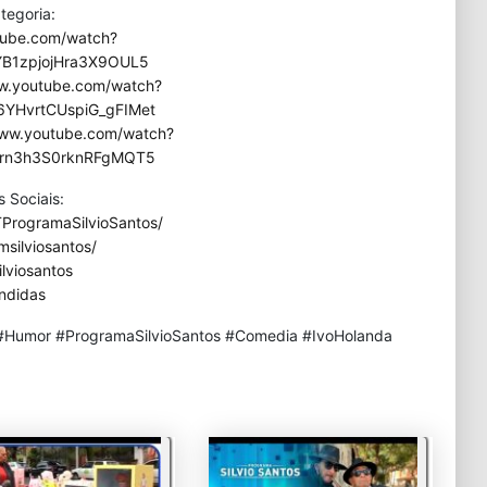
tegoria:
tube.com/watch?
YB1zpjojHra3X9OUL5
ww.youtube.com/watch?
YHvrtCUspiG_gFIMet
www.youtube.com/watch?
orn3h3S0rknRFgMQT5
 Sociais:
ProgramaSilvioSantos/
silviosantos/
lviosantos
ndidas
Humor #ProgramaSilvioSantos #Comedia #IvoHolanda