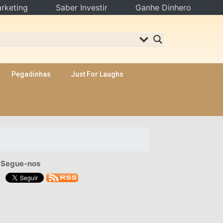
rketing
Saber Investir
Ganhe Dinhero
Pegadinhas
Just For Laughs
Segue-nos