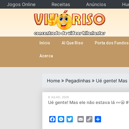
Jogos Online
Receitas
Anúncios
Hu
Skip
to
content
Início
AI Que Riso
Porta dos Fundos
Acerca
Home
Pegadinhas
Ué gente! Mas 
8 JULHO, 2026
Ué gente! Mas ele não estava lá 👀😬
Facebook
Messenger
Twitter
Email
Copy
Partilhar
Link