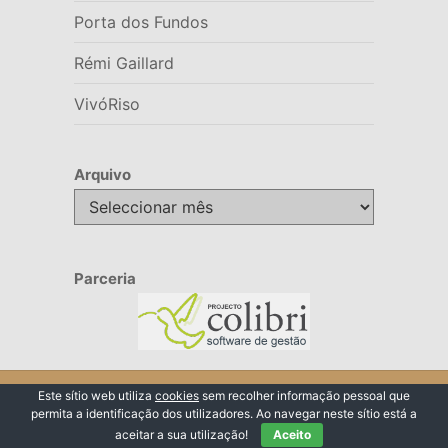
Porta dos Fundos
Rémi Gaillard
VivóRiso
Arquivo
Arquivo
Parceria
© 2026 VivóRiso
Este sítio web utiliza
cookies
sem recolher informação pessoal que
permita a identificação dos utilizadores. Ao navegar neste sítio está a
Voltar ao Topo ↑
aceitar a sua utilização!
Aceito