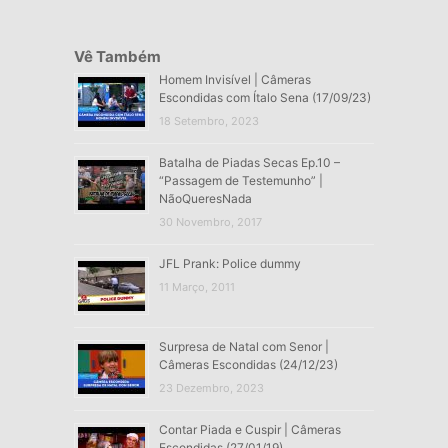
Vê Também
Homem Invisível | Câmeras
Escondidas com Ítalo Sena (17/09/23)
18 Setembro, 2023
Batalha de Piadas Secas Ep.10 –
“Passagem de Testemunho” |
NãoQueresNada
30 Novembro, 2017
JFL Prank: Police dummy
11 Março, 2011
Surpresa de Natal com Senor |
Câmeras Escondidas (24/12/23)
23 Dezembro, 2023
Contar Piada e Cuspir | Câmeras
Escondidas (27/01/19)