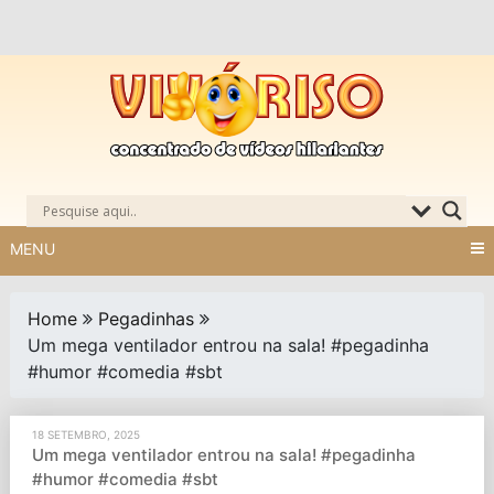
Skip
to
content
MENU
Home
Pegadinhas
Um mega ventilador entrou na sala! #pegadinha
#humor #comedia #sbt
18 SETEMBRO, 2025
Um mega ventilador entrou na sala! #pegadinha
#humor #comedia #sbt