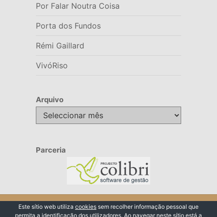
Por Falar Noutra Coisa
Porta dos Fundos
Rémi Gaillard
VivóRiso
Arquivo
Arquivo
Parceria
© 2026 VivóRiso
Este sítio web utiliza
cookies
sem recolher informação pessoal que
permita a identificação dos utilizadores. Ao navegar neste sítio está a