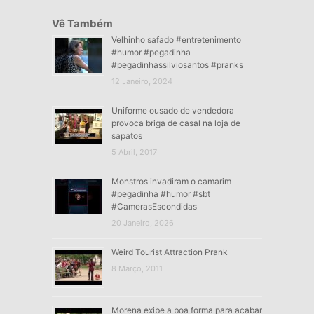
Vê Também
Velhinho safado #entretenimento
#humor #pegadinha
#pegadinhassilviosantos #pranks
12 Janeiro, 2024
Uniforme ousado de vendedora
provoca briga de casal na loja de
sapatos
5 Abril, 2017
Monstros invadiram o camarim
#pegadinha #humor #sbt
#CamerasEscondidas
20 Janeiro, 2026
Weird Tourist Attraction Prank
8 Março, 2011
Morena exibe a boa forma para acabar