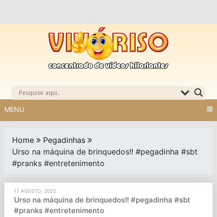
Skip
to
content
MENU
Home
Pegadinhas
Urso na máquina de brinquedos!! #pegadinha #sbt
#pranks #entretenimento
17 AGOSTO, 2023
Urso na máquina de brinquedos!! #pegadinha #sbt
#pranks #entretenimento