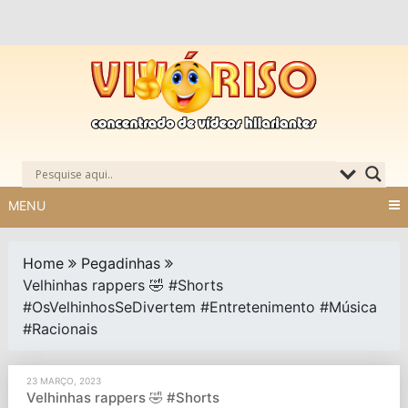
Skip
to
content
MENU
Home
Pegadinhas
Velhinhas rappers 🤣 #Shorts
#OsVelhinhosSeDivertem #Entretenimento #Música
#Racionais
23 MARÇO, 2023
Velhinhas rappers 🤣 #Shorts