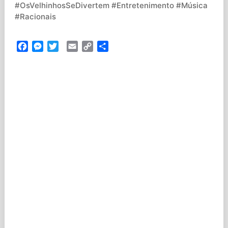
#OsVelhinhosSeDivertem #Entretenimento #Música
#Racionais
Facebook
Messenger
Twitter
Email
Copy
Partilhar
Link