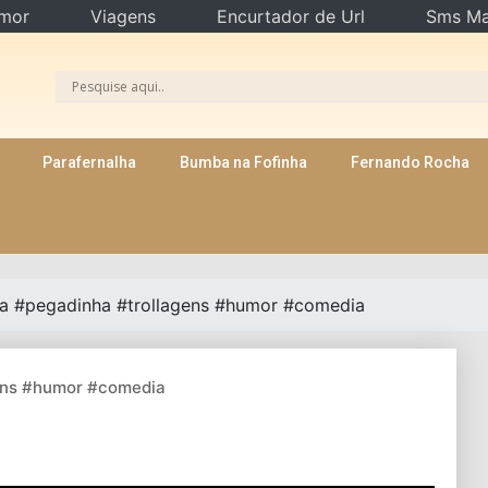
mor
Viagens
Encurtador de Url
Sms Ma
Parafernalha
Bumba na Fofinha
Fernando Rocha
ca #pegadinha #trollagens #humor #comedia
ens #humor #comedia