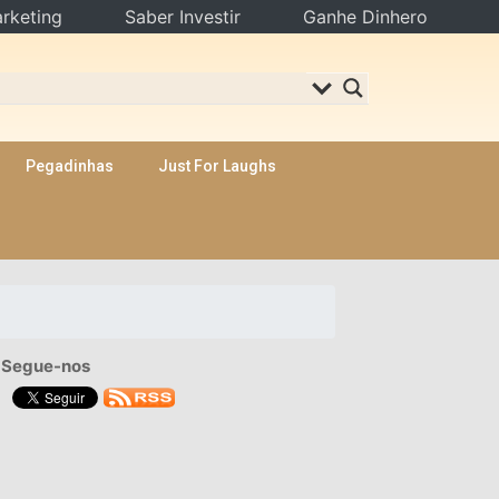
rketing
Saber Investir
Ganhe Dinhero
Pegadinhas
Just For Laughs
Segue-nos