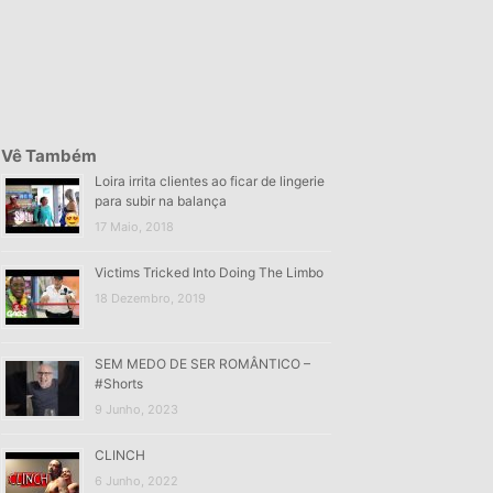
Vê Também
Loira irrita clientes ao ficar de lingerie
para subir na balança
17 Maio, 2018
Victims Tricked Into Doing The Limbo
18 Dezembro, 2019
SEM MEDO DE SER ROMÂNTICO –
#Shorts
9 Junho, 2023
CLINCH
6 Junho, 2022