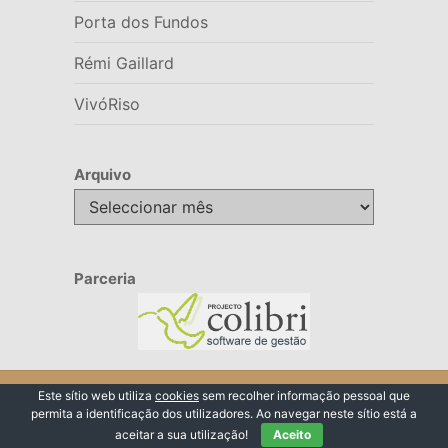
Porta dos Fundos
Rémi Gaillard
VivóRiso
Arquivo
Arquivo
Parceria
© 2026 VivóRiso
Este sítio web utiliza
cookies
sem recolher informação pessoal que
permita a identificação dos utilizadores. Ao navegar neste sítio está a
Voltar ao Topo ↑
aceitar a sua utilização!
Aceito