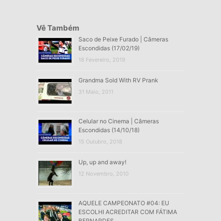
Vê Também
Saco de Peixe Furado | Câmeras
Escondidas (17/02/19)
18 Fevereiro, 2019
Grandma Sold With RV Prank
31 Maio, 2011
Celular no Cinema | Câmeras
Escondidas (14/10/18)
15 Outubro, 2018
Up, up and away!
12 Novembro, 2010
AQUELE CAMPEONATO #04: EU
ESCOLHI ACREDITAR COM FÁTIMA
BERNARDES