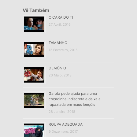
Vê Também
O CARA DO TI
27 Abril, 2016
TAMANHO
12 Fevereiro, 2015
DEMÔNIO
20 Maio, 2013
Garota pede ajuda para uma
coçadinha indiscreta e deixa a
rapaziada em maus lençóis
28 Janeiro, 2018
ROUPA ADEQUADA
9 Dezembro, 2017