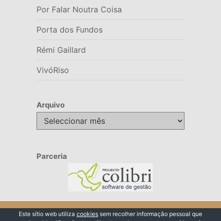
Por Falar Noutra Coisa
Porta dos Fundos
Rémi Gaillard
VivóRiso
Arquivo
Arquivo
Parceria
© 2026 VivóRiso
Este sítio web utiliza
cookies
sem recolher informação pessoal que