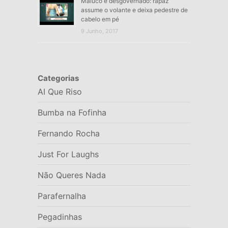
Maluco e desgovernado: rapaz
assume o volante e deixa pedestre de
cabelo em pé
9 Junho, 2017
Categorias
AI Que Riso
Bumba na Fofinha
Fernando Rocha
Just For Laughs
Não Queres Nada
Parafernalha
Pegadinhas