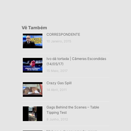
Vê Também
CORRESPONDENTE
10 Janeiro, 2015
Ivo dá tortada | Câmeras Escondidas
(14/05/17)
15 Maio, 2017
Crazy Gas Spill
14 Abril, 2011
Gags Behind the Scenes – Table
Tipping Test
8 Junho, 2012