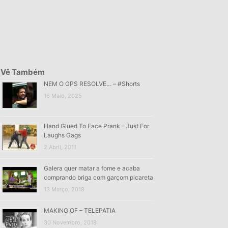
Vê Também
NEM O GPS RESOLVE… – #Shorts
16 Maio, 2025
Hand Glued To Face Prank – Just For
Laughs Gags
2 Abril, 2011
Galera quer matar a fome e acaba
comprando briga com garçom picareta
13 Março, 2018
MAKING OF – TELEPATIA
30 Novembro, 2018