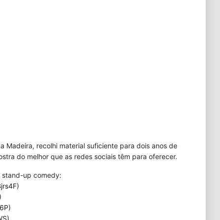
a Madeira, recolhi material suficiente para dois anos de
tra do melhor que as redes sociais têm para oferecer.
e stand-up comedy:
Bjrs4F
)
)
P6P
)
gWS
)