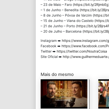
– 23 de Maio – Faro (
https://bit.ly/2RjmbEg
– 1 de Junho – Benedita (
https://bit.ly/2Bjr
– 8 de Junho – Póvoa de Varzim (
https://bi
– 15 de Junho – Viana do Castelo (
https://
– 21 de Junho – Porto (
https://bit.ly/2Bjrs4
– 20 de Julho – Barcelona (
https://bit.ly/2B
Instagram ➡️
https://www.instagram.com/g
Facebook ➡️
https://www.facebook.com/P
Twitter ➡️
https://twitter.com/NoutraCoisa
Site Oficial ➡️
http://www.guilhermeduarte.
Mais do mesmo