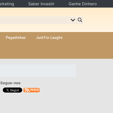
rketing
Saber Investir
Ganhe Dinhero
Pegadinhas
Just For Laughs
Segue-nos