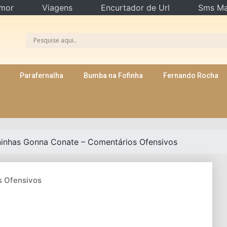
mor
Viagens
Encurtador de Url
Sms Ma
Parafernalha
Bumba na Fofinha
Fernando Rocha
inhas Gonna Conate – Comentários Ofensivos
s Ofensivos