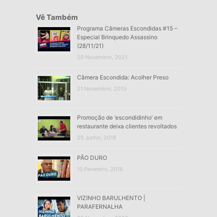
Vê Também
Programa Câmeras Escondidas #15 –
Especial Brinquedo Assassino
(28/11/21)
29 Novembro, 2021
Câmera Escondida: Acolher Preso
21 Novembro, 2013
Promoção de ‘escondidinho’ em
restaurante deixa clientes revoltados
25 Junho, 2018
PÃO DURO
10 Fevereiro, 2016
VIZINHO BARULHENTO |
PARAFERNALHA