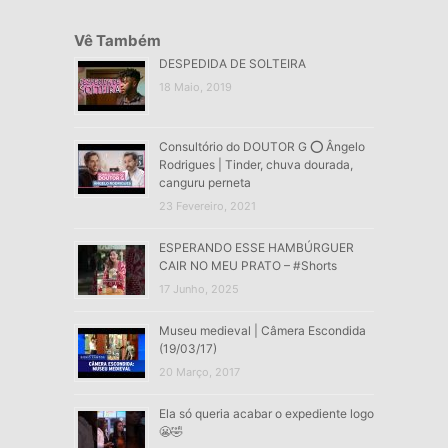
Vê Também
DESPEDIDA DE SOLTEIRA
18 Maio, 2019
Consultório do DOUTOR G ⭕ Ângelo
Rodrigues | Tinder, chuva dourada,
canguru perneta
23 Fevereiro, 2021
ESPERANDO ESSE HAMBÚRGUER
CAIR NO MEU PRATO – #Shorts
17 Junho, 2025
Museu medieval | Câmera Escondida
(19/03/17)
20 Março, 2017
Ela só queria acabar o expediente logo
😬🤣