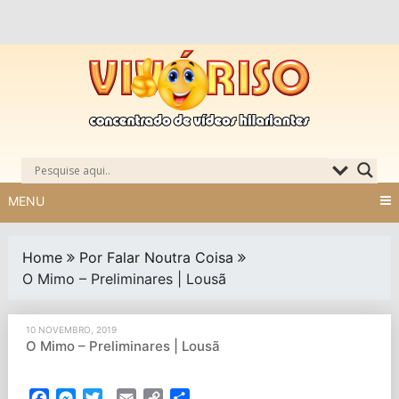
Skip
to
content
MENU
Home
Por Falar Noutra Coisa
O Mimo – Preliminares | Lousã
10 NOVEMBRO, 2019
O Mimo – Preliminares | Lousã
Facebook
Messenger
Twitter
Email
Copy
Partilhar