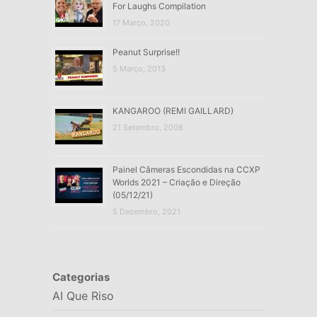
For Laughs Compilation
17 Março, 2020
Peanut Surprise!!
5 Março, 2013
KANGAROO (REMI GAILLARD)
21 Setembro, 2008
Painel Câmeras Escondidas na CCXP
Worlds 2021 – Criação e Direção
(05/12/21)
5 Dezembro, 2021
Categorias
AI Que Riso