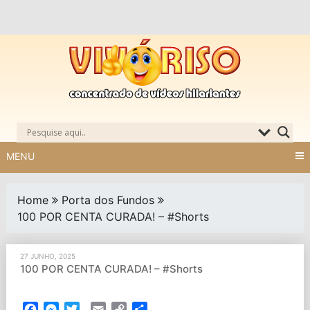
Skip
to
content
MENU
Home
Porta dos Fundos
100 POR CENTA CURADA! – #Shorts
27 JUNHO, 2025
100 POR CENTA CURADA! – #Shorts
Facebook
Messenger
Twitter
Email
Copy
Partilhar