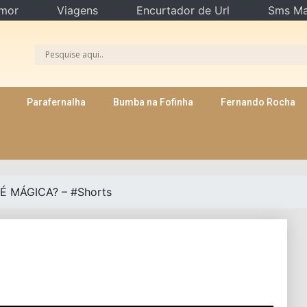
mor
Viagens
Encurtador de Url
Sms Ma
Parafernalha
Bumba na Fofinha
Fernando Rocha
 É MÁGICA? – #Shorts