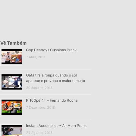
Vê Também
Cop Destroys Cushions Prank
7 Abril, 2011
Gata tira a roupa quando o sol
aparece e provoca o maior tumulto
30 Janeiro, 2018
Pi100pé 4T – Fernando Rocha
7 Dezembro, 2018
Instant Accomplice – Air Horn Prank
24 Agosto, 2013