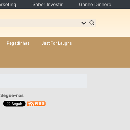
rketing
Saber Investir
Ganhe Dinhero
Pegadinhas
Just For Laughs
Segue-nos