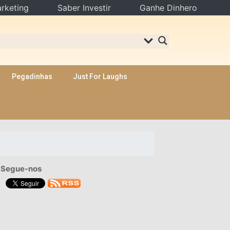
rketing
Saber Investir
Ganhe Dinhero
Pegadinhas
Just For Laughs
Segue-nos