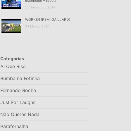
Escondido – Escola
10 Novembro, 2014
WORKER (REMI GAILLARD)
24 Março, 2017
Categorias
AI Que Riso
Bumba na Fofinha
Fernando Rocha
Just For Laughs
Não Queres Nada
Parafernalha