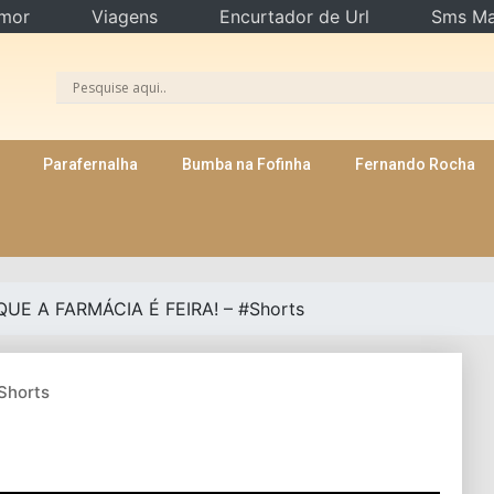
mor
Viagens
Encurtador de Url
Sms Ma
Parafernalha
Bumba na Fofinha
Fernando Rocha
UE A FARMÁCIA É FEIRA! – #Shorts
Shorts