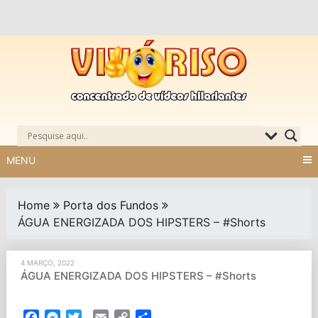
Skip
to
content
MENU
Home
Porta dos Fundos
ÁGUA ENERGIZADA DOS HIPSTERS – #Shorts
4 MARÇO, 2022
ÁGUA ENERGIZADA DOS HIPSTERS – #Shorts
Facebook
Messenger
Twitter
Email
Copy
Partilhar