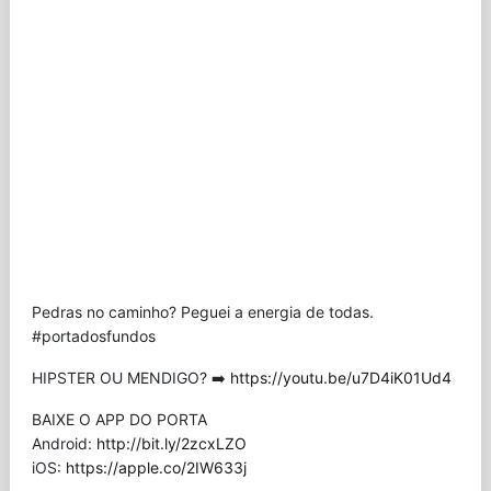
Pedras no caminho? Peguei a energia de todas.
#portadosfundos
HIPSTER OU MENDIGO? ➡️
https://youtu.be/u7D4iK01Ud4
BAIXE O APP DO PORTA
Android:
http://bit.ly/2zcxLZO
iOS:
https://apple.co/2IW633j