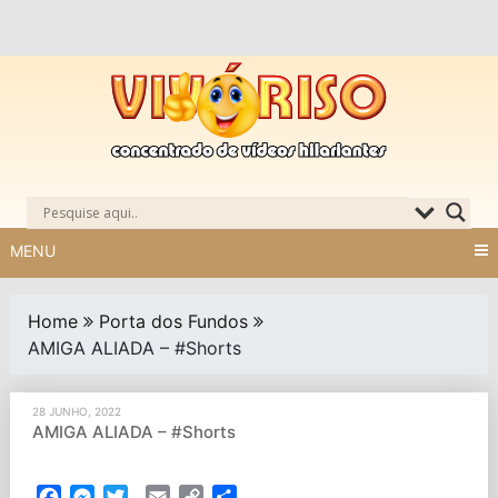
Skip
to
content
MENU
Home
Porta dos Fundos
AMIGA ALIADA – #Shorts
28 JUNHO, 2022
AMIGA ALIADA – #Shorts
Facebook
Messenger
Twitter
Email
Copy
Partilhar