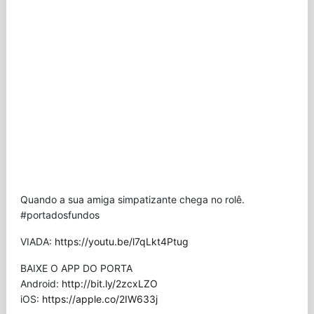
Quando a sua amiga simpatizante chega no rolê.
#portadosfundos
VIADA:
https://youtu.be/l7qLkt4Ptug
BAIXE O APP DO PORTA
Android:
http://bit.ly/2zcxLZO
iOS:
https://apple.co/2IW633j