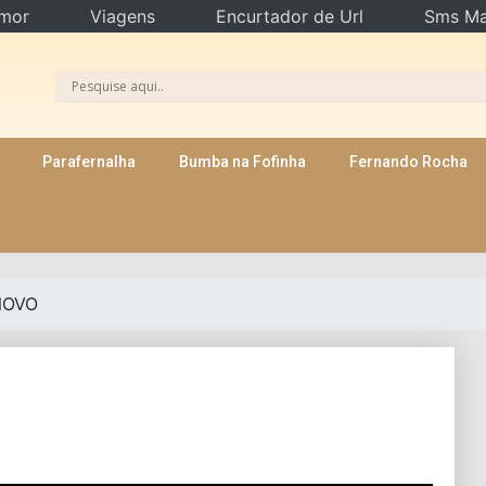
mor
Viagens
Encurtador de Url
Sms Ma
Parafernalha
Bumba na Fofinha
Fernando Rocha
NOVO