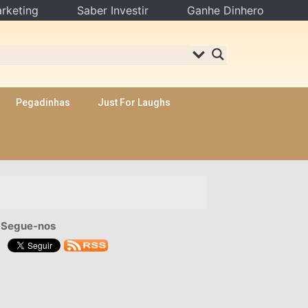
rketing
Saber Investir
Ganhe Dinhero
Pegadinhas
Just For Laughs
Segue-nos