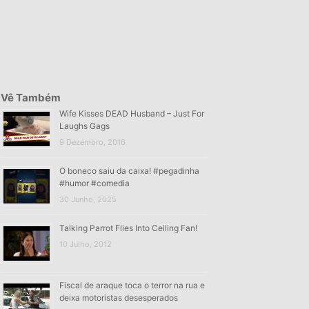
Vê Também
Wife Kisses DEAD Husband – Just For
Laughs Gags
9 Dezembro, 2016
O boneco saiu da caixa! #pegadinha
#humor #comedia
30 Junho, 2025
Talking Parrot Flies Into Ceiling Fan!
10 Julho, 2012
Fiscal de araque toca o terror na rua e
deixa motoristas desesperados