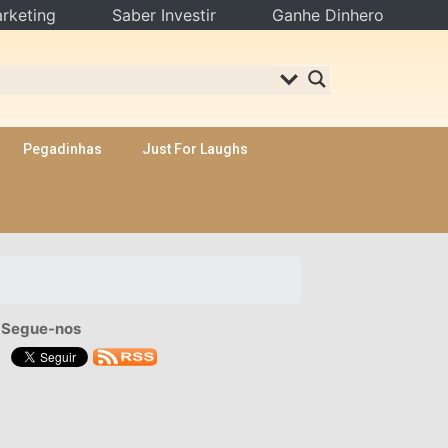
rketing
Saber Investir
Ganhe Dinhero
Pegadinhas
Just For Laughs
Segue-nos