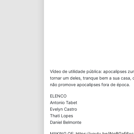
Vídeo de utilidade pública: apocalipses 
tornar um deles, tranque bem a sua casa, o
não promove apocalipses fora de época.
ELENCO
Antonio Tabet
Evelyn Castro
Thati Lopes
Daniel Belmonte
MAKING OF:
https://youtu.be/iNgBGaE6x