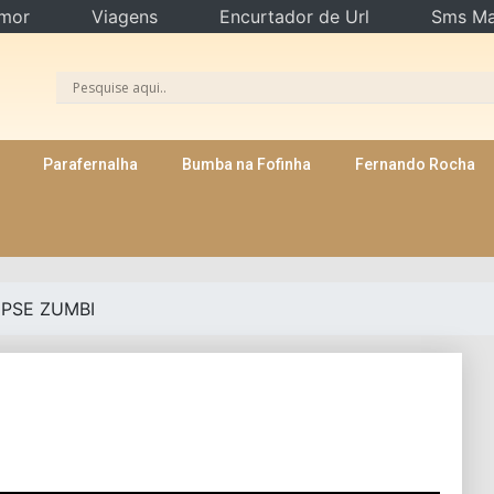
mor
Viagens
Encurtador de Url
Sms Ma
Parafernalha
Bumba na Fofinha
Fernando Rocha
PSE ZUMBI