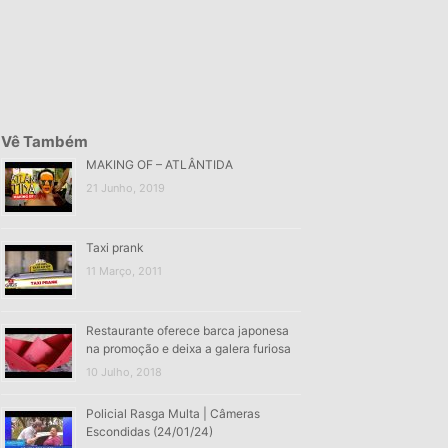
Vê Também
MAKING OF – ATLÂNTIDA
21 Junho, 2019
Taxi prank
11 Março, 2011
Restaurante oferece barca japonesa
na promoção e deixa a galera furiosa
10 Julho, 2018
Policial Rasga Multa | Câmeras
Escondidas (24/01/24)