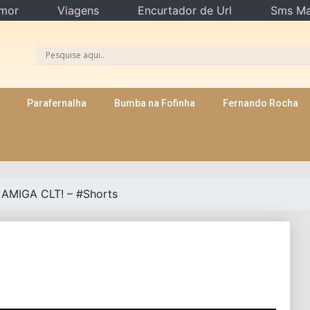
mor
Viagens
Encurtador de Url
Sms Ma
Parafernalha
Bumba na Fofinha
Fernando Rocha
AMIGA CLT! – #Shorts