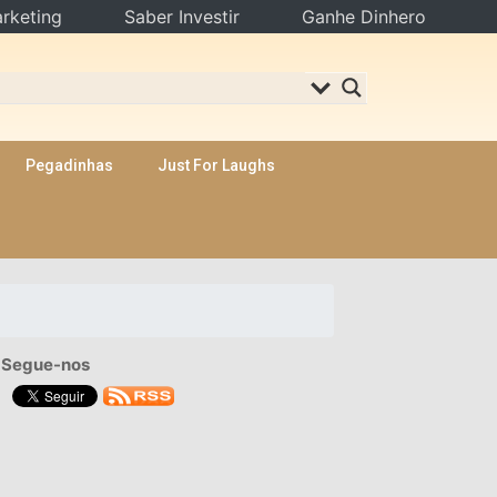
rketing
Saber Investir
Ganhe Dinhero
Pegadinhas
Just For Laughs
Segue-nos