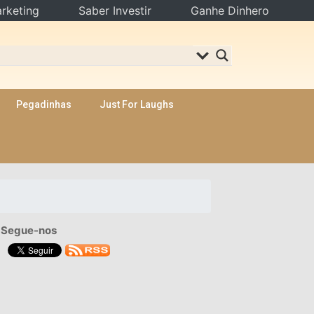
rketing
Saber Investir
Ganhe Dinhero
Pegadinhas
Just For Laughs
Segue-nos