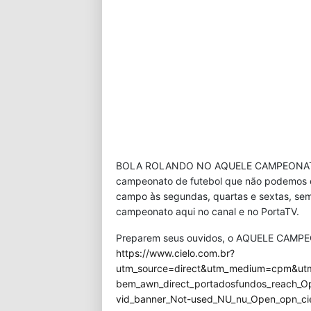
BOLA ROLANDO NO AQUELE CAMPEONATO! O
campeonato de futebol que não podemos c
campo às segundas, quartas e sextas, se
campeonato aqui no canal e no PortaTV.
Preparem seus ouvidos, o AQUELE CAMPEON
https://www.cielo.com.br?
utm_source=direct&utm_medium=cpm&utm_
bem_awn_direct_portadosfundos_reach_O
vid_banner_Not-used_NU_nu_Open_opn_ci