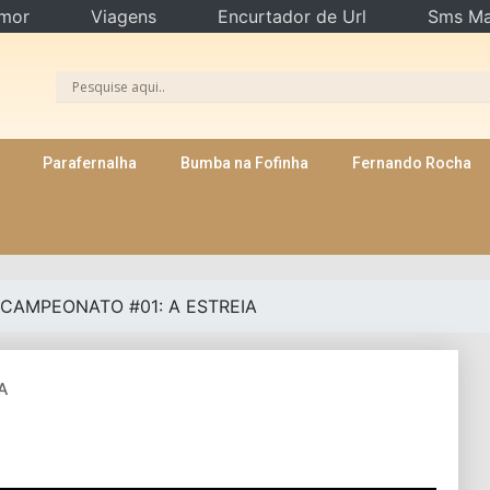
mor
Viagens
Encurtador de Url
Sms Ma
Parafernalha
Bumba na Fofinha
Fernando Rocha
CAMPEONATO #01: A ESTREIA
A