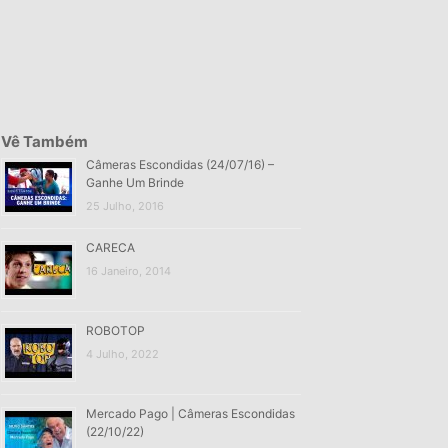
Vê Também
Câmeras Escondidas (24/07/16) –
Ganhe Um Brinde
25 Julho, 2016
CARECA
16 Janeiro, 2014
ROBOTOP
4 Julho, 2022
Mercado Pago | Câmeras Escondidas
(22/10/22)