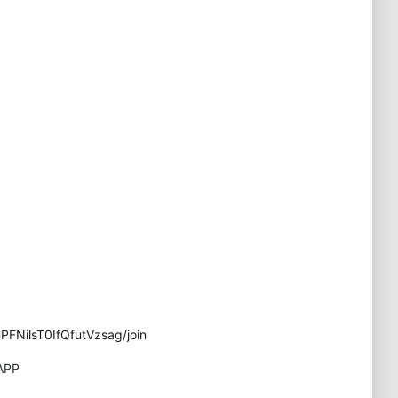
FNilsT0IfQfutVzsag/join
APP