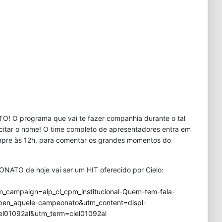
 programa que vai te fazer companhia durante o tal
itar o nome! O time completo de apresentadores entra em
mpre às 12h, para comentar os grandes momentos do
ATO de hoje vai ser um HIT oferecido por Cielo:
campaign=alp_cl_cpm_institucional-Quem-tem-fala-
pen_aquele-campeonato&utm_content=displ-
el01092al&utm_term=ciel01092al