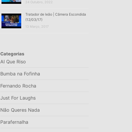
24 Outubro, 2022
Tratador de leão | Câmera Escondida
(12/03/17)
13 Março, 2017
Categorias
AI Que Riso
Bumba na Fofinha
Fernando Rocha
Just For Laughs
Não Queres Nada
Parafernalha