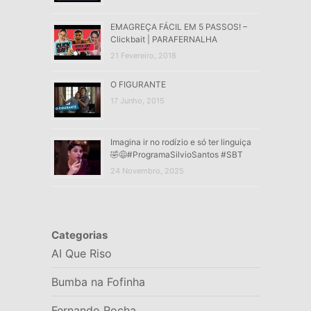
EMAGREÇA FÁCIL EM 5 PASSOS! –
Clickbait | PARAFERNALHA
21 Fevereiro, 2018
O FIGURANTE
17 Junho, 2015
Imagina ir no rodízio e só ter linguiça
🤣😅#ProgramaSilvioSantos #SBT
24 Novembro, 2025
Categorias
AI Que Riso
Bumba na Fofinha
Fernando Rocha