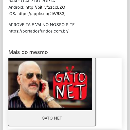
BAIXE O APP DO PORTA
Android:
http://bit.ly/2zcxLZO
iOS:
https://apple.co/2IW633j
APROVEITA E VAI NO NOSSO SITE
⁠https://portadosfundos.com.br/
Mais do mesmo
GATO NET