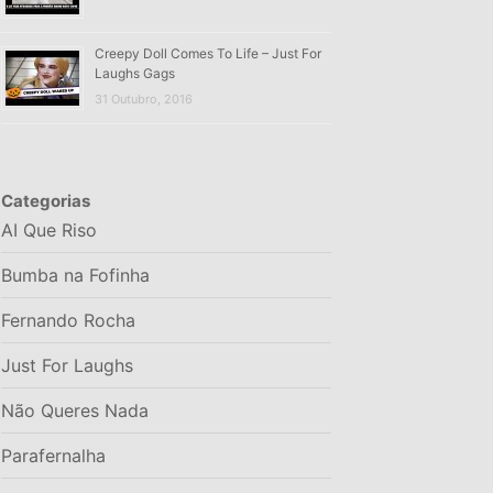
Creepy Doll Comes To Life – Just For
Laughs Gags
31 Outubro, 2016
Categorias
AI Que Riso
Bumba na Fofinha
Fernando Rocha
Just For Laughs
Não Queres Nada
Parafernalha