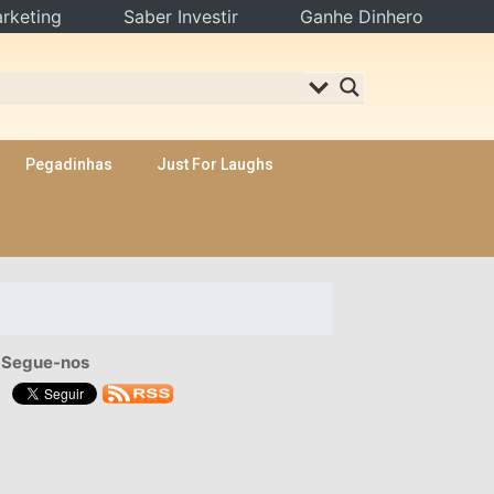
rketing
Saber Investir
Ganhe Dinhero
Pegadinhas
Just For Laughs
Segue-nos