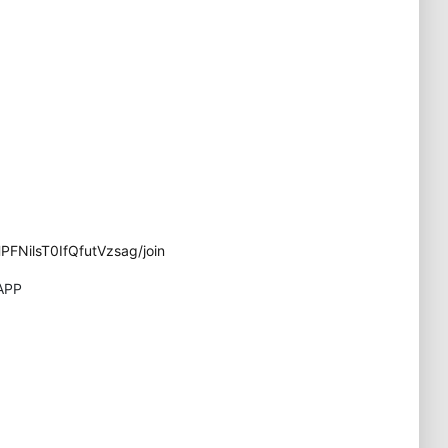
FNilsT0IfQfutVzsag/join
APP