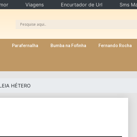
mor
Viagens
Encurtador de Url
Sms Ma
Parafernalha
Bumba na Fofinha
Fernando Rocha
LEIA HÉTERO