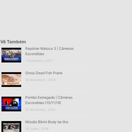
Vê Também
Repórter Maluca 3 | Câmeras
Escondidas
1 Dezembro, 2017
Gross Dead Fish Prank
18 Novembro, 2014
Pombo Esmagado | Câmeras
Escondidas (15/11/19)
15 Novembro, 2019
Missão Bikini Body be like
18 Junho, 2018