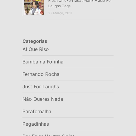
Fresh Chicken Meat Prank! – Just For
Laughs Gags
27 Março, 2011
Categorias
AI Que Riso
Bumba na Fofinha
Fernando Rocha
Just For Laughs
Não Queres Nada
Parafernalha
Pegadinhas