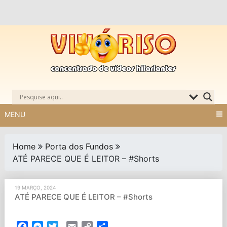
Skip
to
content
MENU
Home
Porta dos Fundos
ATÉ PARECE QUE É LEITOR – #Shorts
19 MARÇO, 2024
ATÉ PARECE QUE É LEITOR – #Shorts
Facebook
Messenger
Twitter
Email
Copy
Partilhar