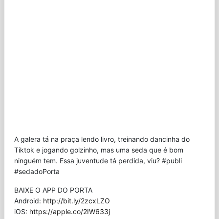
A galera tá na praça lendo livro, treinando dancinha do
Tiktok e jogando golzinho, mas uma seda que é bom
ninguém tem. Essa juventude tá perdida, viu? #publi
#sedadoPorta
BAIXE O APP DO PORTA
Android:
http://bit.ly/2zcxLZO
iOS:
https://apple.co/2IW633j