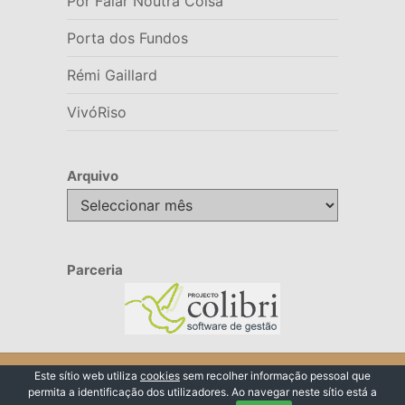
Por Falar Noutra Coisa
Porta dos Fundos
Rémi Gaillard
VivóRiso
Arquivo
Arquivo
Parceria
© 2026 VivóRiso
Este sítio web utiliza
cookies
sem recolher informação pessoal que
permita a identificação dos utilizadores. Ao navegar neste sítio está a
Voltar ao Topo ↑