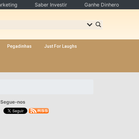
rketing
Saber Investir
Ganhe Dinhero
Pegadinhas
Just For Laughs
Segue-nos