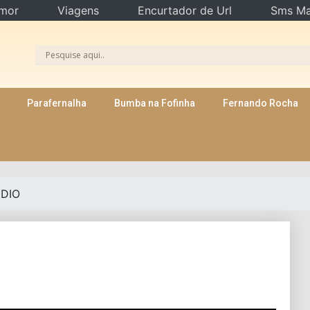
mor
Viagens
Encurtador de Url
Sms Ma
Parafernalha
Bumba na Fofinha
Fernando Rocha
DIO