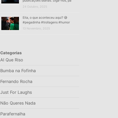
publicações diárias. Siga-nos, pa
24 Outubro, 2025
Eita, o que aconteceu aqui? 😅
#pegadinha #trollagens #humor
13 Novembro, 2025
Categorias
AI Que Riso
Bumba na Fofinha
Fernando Rocha
Just For Laughs
Não Queres Nada
Parafernalha