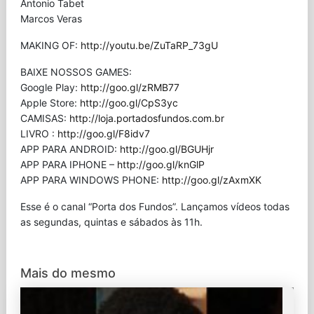
Antonio Tabet
Marcos Veras
MAKING OF:
http://youtu.be/ZuTaRP_73gU
BAIXE NOSSOS GAMES:
Google Play:
http://goo.gl/zRMB77
Apple Store:
http://goo.gl/CpS3yc
CAMISAS:
http://loja.portadosfundos.com.br
LIVRO :
http://goo.gl/F8idv7
APP PARA ANDROID:
http://goo.gl/BGUHjr
APP PARA IPHONE –
http://goo.gl/knGlP
APP PARA WINDOWS PHONE:
http://goo.gl/zAxmXK
Esse é o canal “Porta dos Fundos”. Lançamos vídeos todas
as segundas, quintas e sábados às 11h.
Mais do mesmo