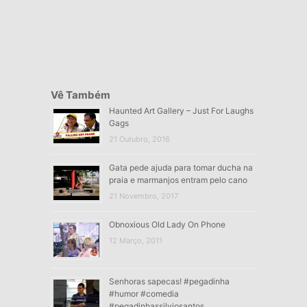
Vê Também
Haunted Art Gallery – Just For Laughs
Gags
21 Outubro, 2016
Gata pede ajuda para tomar ducha na
praia e marmanjos entram pelo cano
21 Novembro, 2017
Obnoxious Old Lady On Phone
12 Março, 2011
Senhoras sapecas! #pegadinha
#humor #comedia
#pegadinhassilviosantos