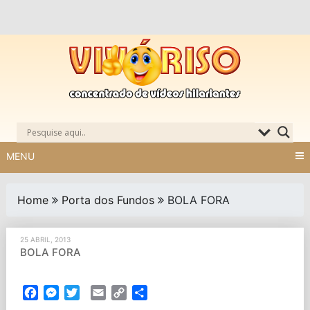
Skip
to
content
MENU
Home
Porta dos Fundos
BOLA FORA
25 ABRIL, 2013
BOLA FORA
Facebook
Messenger
Twitter
Email
Copy
Partilhar
Link