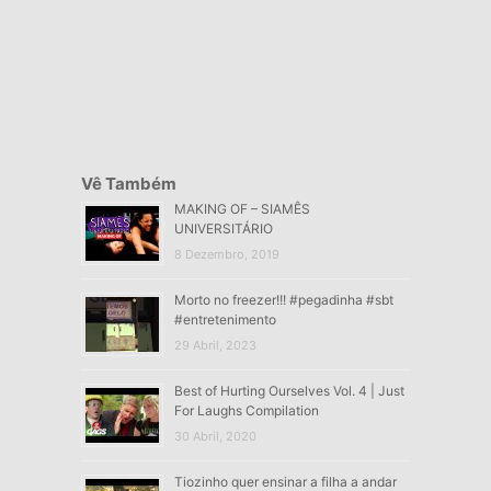
Vê Também
MAKING OF – SIAMÊS
UNIVERSITÁRIO
8 Dezembro, 2019
Morto no freezer!!! #pegadinha #sbt
#entretenimento
29 Abril, 2023
Best of Hurting Ourselves Vol. 4 | Just
For Laughs Compilation
30 Abril, 2020
Tiozinho quer ensinar a filha a andar