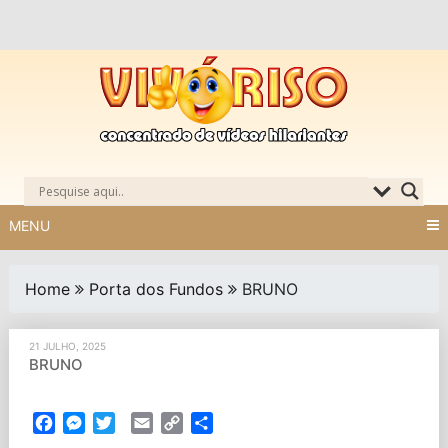
Skip
to
content
MENU
Home
Porta dos Fundos
BRUNO
21 JULHO, 2025
BRUNO
Facebook
Messenger
Twitter
Email
Copy
Partilhar
Link