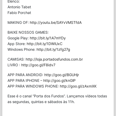
Elenco:
Antonio Tabet
Fabio Porchat
MAKING OF:
http://youtu.be/SAYvVMSTfdA
BAIXE NOSSOS GAMES:
Google Play:
http://bit.ly/1A7mYDy
App Store:
http://bit.ly/1DWiUxC
Windows Phone:
http://bit.ly/1zfg27g
CAMISAS:
http://loja.portadosfundos.com.br
LIVRO :
http://goo.gl/F8idv7
APP PARA ANDROID:
http://goo.gl/BGUHjr
APP PARA IPHONE –
http://goo.gl/knGlP
APP PARA WINDOWS PHONE:
http://goo.gl/zAxmXK
Esse é o canal “Porta dos Fundos”. Lançamos vídeos todas
as segundas, quintas e sábados às 11h.