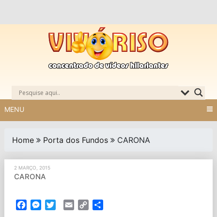
Skip
to
content
MENU
Home
Porta dos Fundos
CARONA
2 MARÇO, 2015
CARONA
Facebook
Messenger
Twitter
Email
Copy
Partilhar
Link