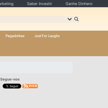
rketing
Saber Investir
Ganhe Dinhero
Pegadinhas
Just For Laughs
Segue-nos