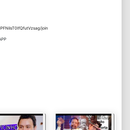
FNilsT0IfQfutVzsag/join
APP