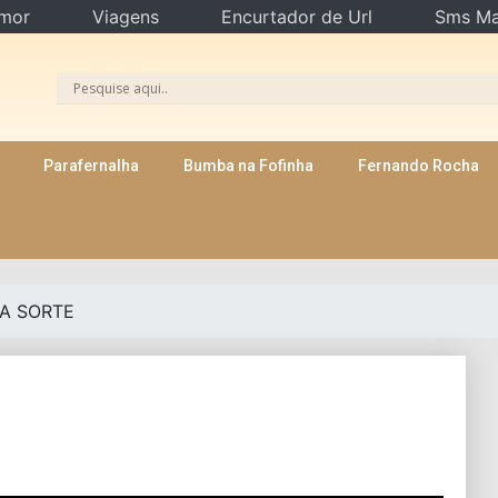
mor
Viagens
Encurtador de Url
Sms Ma
Parafernalha
Bumba na Fofinha
Fernando Rocha
A SORTE