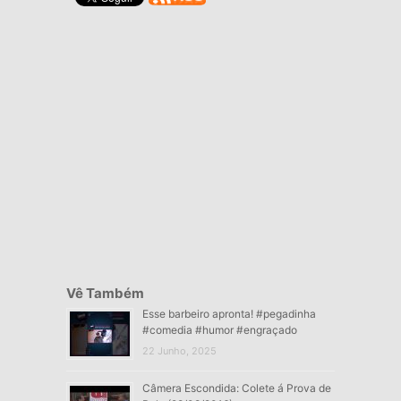
Vê Também
Esse barbeiro apronta! #pegadinha
#comedia #humor #engraçado
22 Junho, 2025
Câmera Escondida: Colete á Prova de