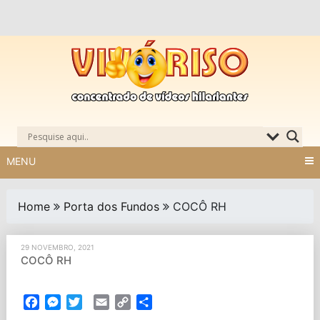
Skip
to
content
MENU
Home
Porta dos Fundos
COCÔ RH
29 NOVEMBRO, 2021
COCÔ RH
Facebook
Messenger
Twitter
Email
Copy
Partilhar
Link