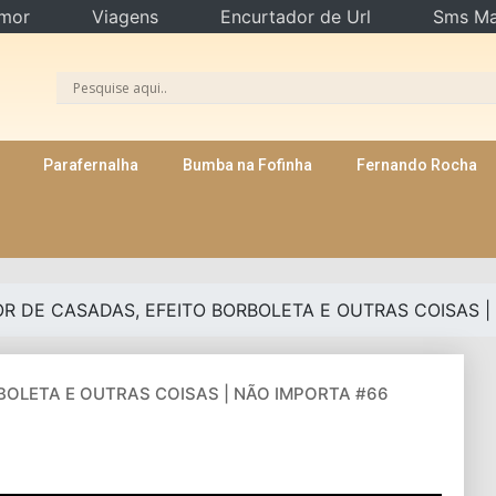
mor
Viagens
Encurtador de Url
Sms Ma
Parafernalha
Bumba na Fofinha
Fernando Rocha
 DE CASADAS, EFEITO BORBOLETA E OUTRAS COISAS |
OLETA E OUTRAS COISAS | NÃO IMPORTA #66