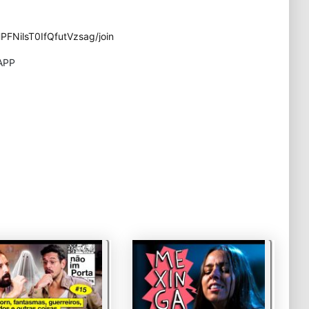
FNilsT0IfQfutVzsag/join
APP