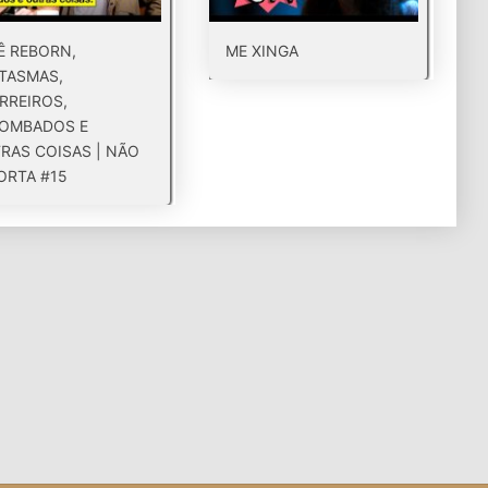
Ê REBORN,
ME XINGA
TASMAS,
RREIROS,
OMBADOS E
RAS COISAS | NÃO
ORTA #15