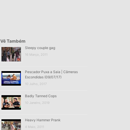
Vê Também
Sleepy couple gag
16 Março, 2011
Pescador Puxa a Saia | Câmeras
Escondidas (09/07/17)
10 Julho, 2017
Badly Tanned Cops
10 Janeiro, 2019
Heavy Hammer Prank
4 Maio, 2011