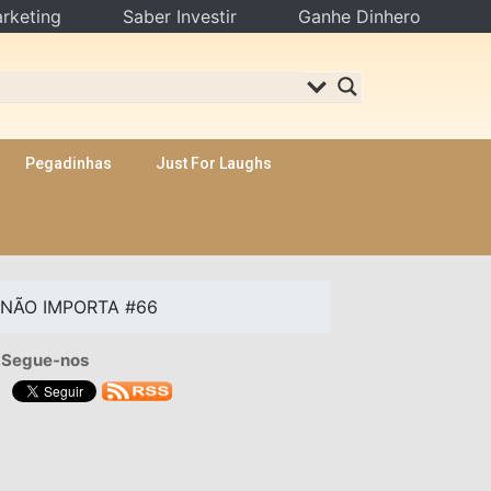
rketing
Saber Investir
Ganhe Dinhero
Pegadinhas
Just For Laughs
 NÃO IMPORTA #66
Segue-nos