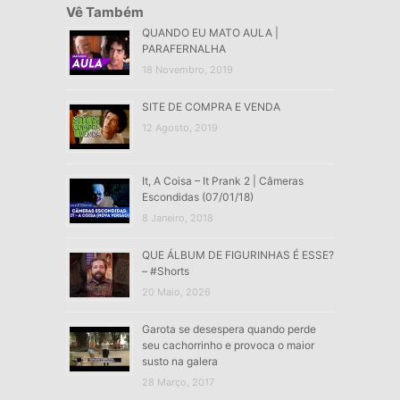
Vê Também
QUANDO EU MATO AULA |
PARAFERNALHA
18 Novembro, 2019
SITE DE COMPRA E VENDA
12 Agosto, 2019
It, A Coisa – It Prank 2 | Câmeras
Escondidas (07/01/18)
8 Janeiro, 2018
QUE ÁLBUM DE FIGURINHAS É ESSE?
– #Shorts
20 Maio, 2026
Garota se desespera quando perde
seu cachorrinho e provoca o maior
susto na galera
28 Março, 2017