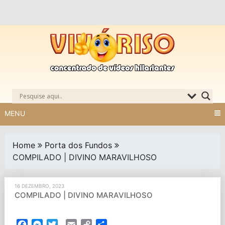
Skip
to
content
MENU
Home
Porta dos Fundos
COMPILADO | DIVINO MARAVILHOSO
16 DEZEMBRO, 2023
COMPILADO | DIVINO MARAVILHOSO
Facebook
Messenger
Twitter
Email
Copy
Partilhar