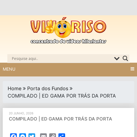
Skip
to
content
MENU
Home
Porta dos Fundos
COMPILADO | ED GAMA POR TRÁS DA PORTA
20 JUNHO, 2026
COMPILADO | ED GAMA POR TRÁS DA PORTA
Facebook
Messenger
Twitter
Email
Copy
Partilhar