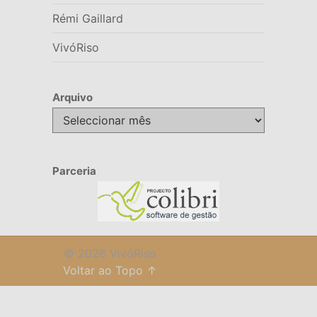
Rémi Gaillard
VivóRiso
Arquivo
Arquivo
Parceria
© 2026 VivóRiso
Voltar ao Topo ↑