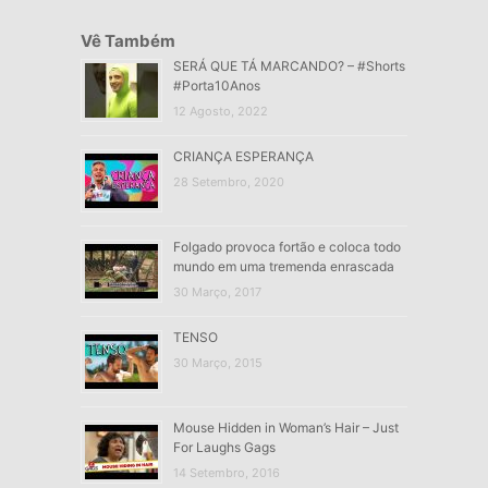
Vê Também
SERÁ QUE TÁ MARCANDO? – #Shorts
#Porta10Anos
12 Agosto, 2022
CRIANÇA ESPERANÇA
28 Setembro, 2020
Folgado provoca fortão e coloca todo
mundo em uma tremenda enrascada
30 Março, 2017
TENSO
30 Março, 2015
Mouse Hidden in Woman’s Hair – Just
For Laughs Gags
14 Setembro, 2016