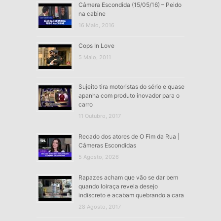
Câmera Escondida (15/05/16) – Peido
na cabine
16 Maio, 2016
Cops In Love
5 Maio, 2011
Sujeito tira motoristas do sério e quase
apanha com produto inovador para o
carro
11 Outubro, 2017
Recado dos atores de O Fim da Rua |
Câmeras Escondidas
5 Agosto, 2026
Rapazes acham que vão se dar bem
quando loiraça revela desejo
indiscreto e acabam quebrando a cara
28 Agosto, 2017