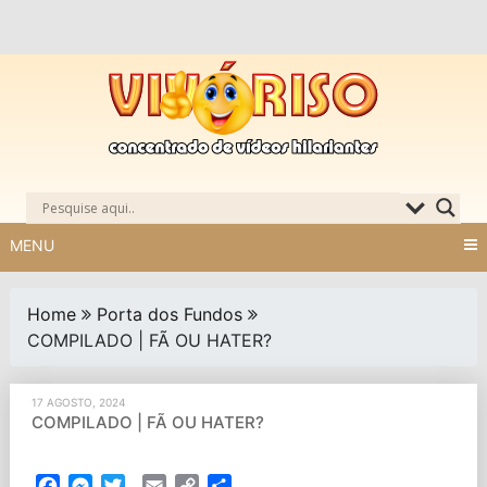
Skip
to
content
MENU
Home
Porta dos Fundos
COMPILADO | FÃ OU HATER?
17 AGOSTO, 2024
COMPILADO | FÃ OU HATER?
Facebook
Messenger
Twitter
Email
Copy
Partilhar