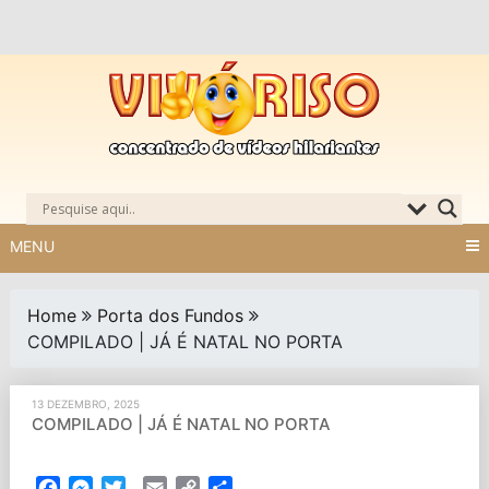
Skip
to
content
MENU
Home
Porta dos Fundos
COMPILADO | JÁ É NATAL NO PORTA
13 DEZEMBRO, 2025
COMPILADO | JÁ É NATAL NO PORTA
Facebook
Messenger
Twitter
Email
Copy
Partilhar