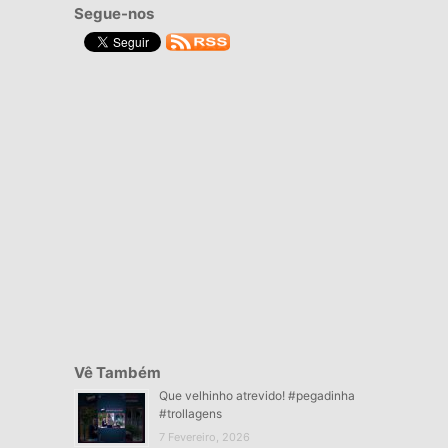
Segue-nos
Vê Também
Que velhinho atrevido! #pegadinha
#trollagens
7 Fevereiro, 2026