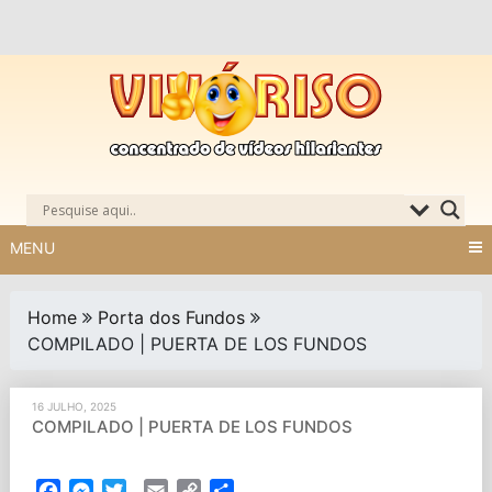
Skip
to
content
MENU
Home
Porta dos Fundos
COMPILADO | PUERTA DE LOS FUNDOS
16 JULHO, 2025
COMPILADO | PUERTA DE LOS FUNDOS
Facebook
Messenger
Twitter
Email
Copy
Partilhar