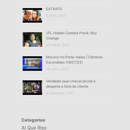
EXTRATO
5 Abril, 2018
JFL Hidden Camera Prank: Boy
Change
30 Março, 2011
Macaco no Porta-malas | Câmeras
Escondidas (19/07/23)
19 Julho, 2023
Vendedor quer checar picolé e
desperta a fúria do cliente
4 Dezembro, 2017
Categorias
AI Que Riso