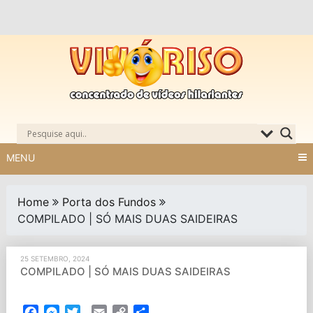
Skip
to
content
MENU
Home
Porta dos Fundos
COMPILADO | SÓ MAIS DUAS SAIDEIRAS
25 SETEMBRO, 2024
COMPILADO | SÓ MAIS DUAS SAIDEIRAS
Facebook
Messenger
Twitter
Email
Copy
Partilhar