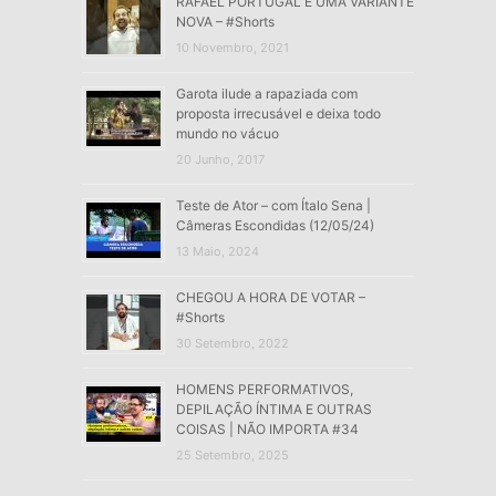
RAFAEL PORTUGAL É UMA VARIANTE
NOVA – #Shorts
10 Novembro, 2021
Garota ilude a rapaziada com
proposta irrecusável e deixa todo
mundo no vácuo
20 Junho, 2017
Teste de Ator – com Ítalo Sena |
Câmeras Escondidas (12/05/24)
13 Maio, 2024
CHEGOU A HORA DE VOTAR –
#Shorts
30 Setembro, 2022
HOMENS PERFORMATIVOS,
DEPILAÇÃO ÍNTIMA E OUTRAS
COISAS | NÃO IMPORTA #34
25 Setembro, 2025