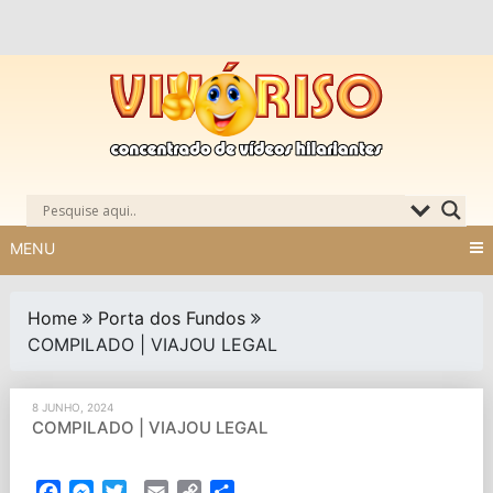
Skip
to
content
MENU
Home
Porta dos Fundos
COMPILADO | VIAJOU LEGAL
8 JUNHO, 2024
COMPILADO | VIAJOU LEGAL
Facebook
Messenger
Twitter
Email
Copy
Partilhar