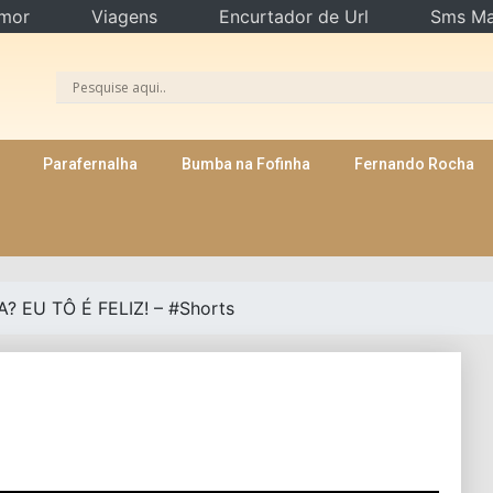
mor
Viagens
Encurtador de Url
Sms Ma
Parafernalha
Bumba na Fofinha
Fernando Rocha
? EU TÔ É FELIZ! – #Shorts