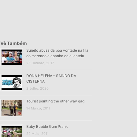
Vê Também
Sujeito abusa da boa vontade na fila
do mercado e apanha da clientela
25 Outubro, 2017
DONA HELENA – SAINDO DA
CISTERNA
2 Julho, 2020
Tourist pointing the other way gag
14 Março, 2011
Baby Bubble Gum Prank
22 Maio, 2011