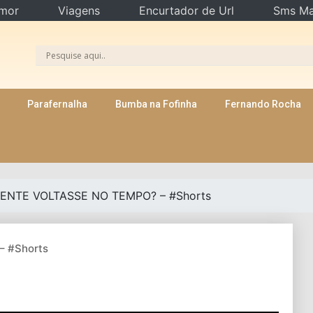
mor
Viagens
Encurtador de Url
Sms Ma
Parafernalha
Bumba na Fofinha
Fernando Rocha
GENTE VOLTASSE NO TEMPO? – #Shorts
– #Shorts