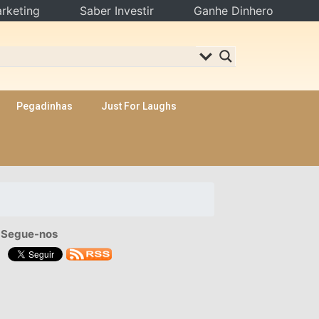
rketing
Saber Investir
Ganhe Dinhero
Pegadinhas
Just For Laughs
Segue-nos