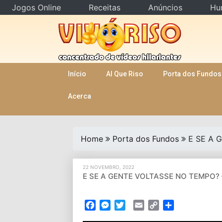
Jogos Online
Receitas
Anúncios
Hu
Skip
to
content
Início
AI Que Riso
Porta dos Fundos
Acerca
Home
Porta dos Fundos
E SE A 
22 NOVEMBRO, 2022
E SE A GENTE VOLTASSE NO TEMPO? 
Facebook
Messenger
Twitter
Email
Copy
Partilhar
Link