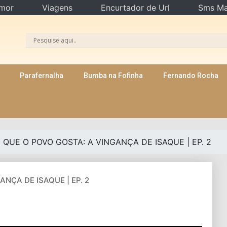
mor
Viagens
Encurtador de Url
Sms Ma
Parafernalha
Bumba na Fofinha
Fernando Rocha
 QUE O POVO GOSTA: A VINGANÇA DE ISAQUE | EP. 2
NÇA DE ISAQUE | EP. 2