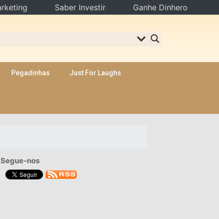
rketing
Saber Investir
Ganhe Dinhero
Pegadinhas
Just For Laughs
Segue-nos