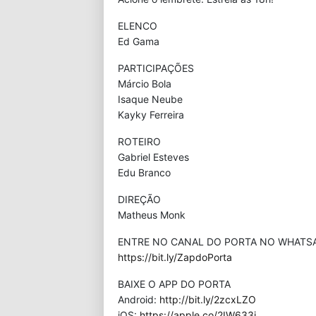
ELENCO
Ed Gama
PARTICIPAÇÕES
Márcio Bola
Isaque Neube
Kayky Ferreira
ROTEIRO
Gabriel Esteves
Edu Branco
DIREÇÃO
Matheus Monk
ENTRE NO CANAL DO PORTA NO WHATS
https://bit.ly/ZapdoPorta
BAIXE O APP DO PORTA
Android:
http://bit.ly/2zcxLZO
iOS:
https://apple.co/2IW633j