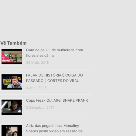
Vê Também
Cara de pau ilude mulherada com
flores e se dá mal
29 Maio, 2018
FALAR DE HISTÓRIA É COISA DO
PASSADO! | CORTES DO VRAU
4 Abril, 2025
Cops Freak Out After SNAKE PRANK
5 Setembro, 2017
Atriz das pegadinhas, Monaliny
Soares posta vídeo em sessão de