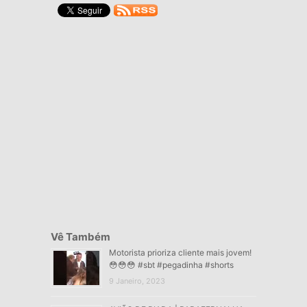
Vê Também
Motorista prioriza cliente mais jovem!
😳😳😳 #sbt #pegadinha #shorts
9 Janeiro, 2023