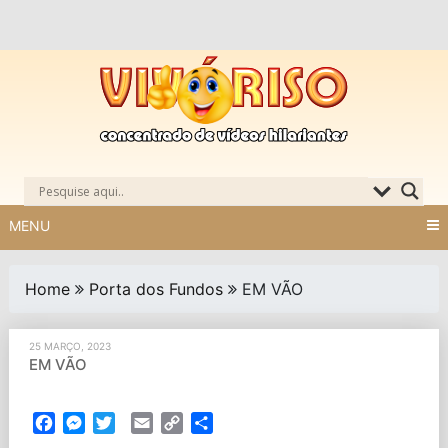
Skip
to
content
MENU
Home
Porta dos Fundos
EM VÃO
25 MARÇO, 2023
EM VÃO
Facebook
Messenger
Twitter
Email
Copy
Partilhar
Link