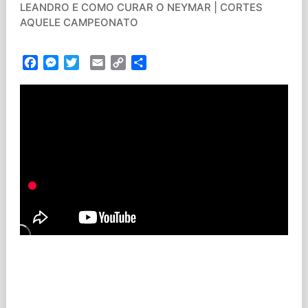
LEANDRO E COMO CURAR O NEYMAR | CORTES
AQUELE CAMPEONATO
Facebook
Messenger
Twitter
Email
Copy
Partilhar
Link