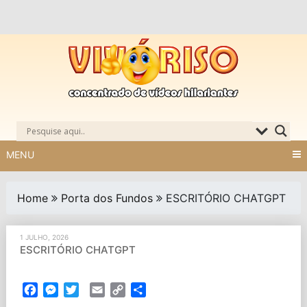
Skip
to
content
MENU
Home
Porta dos Fundos
ESCRITÓRIO CHATGPT
1 JULHO, 2026
ESCRITÓRIO CHATGPT
Facebook
Messenger
Twitter
Email
Copy
Partilhar
Link