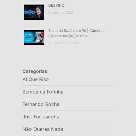
DESTINO
8 Janeiro, 2022
Teste de Sabão em Pó | Câmeras
Escondidas (08/01/23)
30 Dezembro, 2022
Categorias
AI Que Riso
Bumba na Fofinha
Fernando Rocha
Just For Laughs
Não Queres Nada